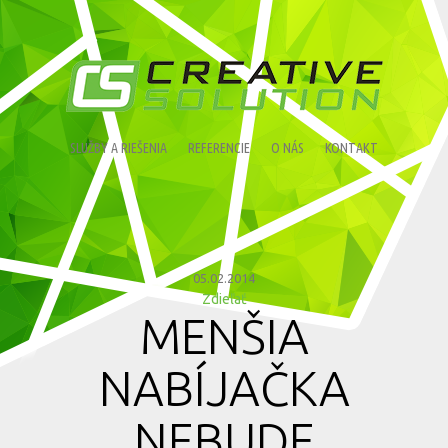
SLUŽBY A RIEŠENIA
REFERENCIE
O NÁS
KONTAKT
05.02.2014
Zdieľať
MENŠIA
NABÍJAČKA
NEBUDE