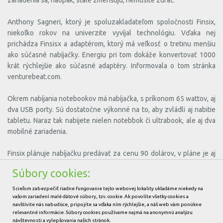
Anthony Sagneri, ktorý je spoluzakladateľom spoločnosti Finsix,
niekoľko rokov na univerzite vyvíjal technológiu. Vďaka nej
prichádza Finsisx a adaptérom, ktorý má veľkosť o tretinu menšiu
ako súčasné nabíjačky. Energiu pri tom dokáže konvertovať 1000
krát rýchlejšie ako súčasné adaptéry. Informovala o tom stránka
venturebeat.com.
Okrem nabíjania notebookov má nabíjačka, s príkonom 65 wattov, aj
dva USB porty. Sú dostatočne výkonné na to, aby zvládli aj nabitie
tabletu. Naraz tak nabijete nielen notebbok či ultrabook, ale aj dva
mobilné zariadenia.
Finsix plánuje nabíjačku predávať za cenu 90 dolárov, v pláne je aj
nabíjačka pre Apple Macbook. Kampaň by mala byť spustená počas
Súbory cookies:
budúceho mesiaca na portáli Kickstarter. Viac o nabíjačke sa
dozviete aj v
tomto videu
.
S cieľom zabezpečiť riadne fungovanie tejto webovej lokality ukladáme niekedy na
vašom zariadení malé dátové súbory, tzv. cookie. Ak povolíte všetky cookies a
navštívite nás nabudúce, pripojíte sa vďaka ním rýchlejšie, a náš web vám ponúkne
Autor:
Michal Paška
relevantné informácie. Súbory cookies používame najmä na anonymnú analýzu
Foto: YouTube
návštevnosti a vylepšovania našich stránok.