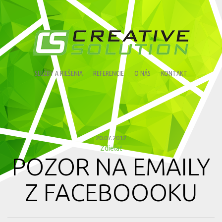
SLUŽBY A RIEŠENIA
REFERENCIE
O NÁS
KONTAKT
20.07.2012
Zdieľať
POZOR NA EMAILY
Z FACEBOOOKU